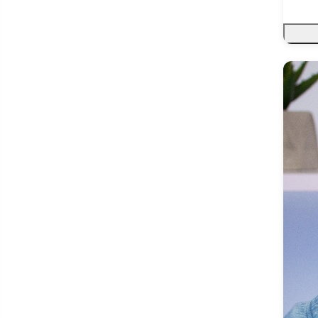
Fundamentos de
Eletroeletrônica Automotiva
Implementação de
Dashboards e Power Bi
Iniciação Profissional em
Soldagem no Processo
Eletrodo Revestido
Injeção Eletrônica de
Motocicletas
Instalação de Alarmes de
Motos
Instalação de Sistemas
Fotovoltaicos
Instalação e Manutenção de
Sistemas de Climatização
Residencial
Introdução a Animação