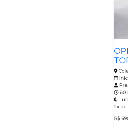
Descarbonização do Setor
Industrial com Foco em Ccs
Descomissionamento de
Sistema de Alta Tensão em
Veículos Eletrificados
Metal
Desenhista Mecânico
OP
Diagnóstico Avançado em
TO
Sistemas de Alta Tensão de
Veículos Eletrificados
Cola
Diagnóstico de Sistemas e
Iníc
Componentes de Veículos
Pre
Eletrificados
80 
Eletricista Industrial
Tur
Eletricista Instalador Predial
2x de
de Baixa Tensão
R$ 69
Fundamentos de Design
Gráfico