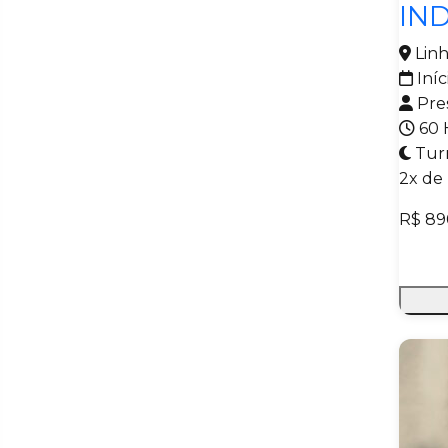
Polimento Automotivo
IN
Refrigeração Básica
Lin
Segurança em Veículos
Iníc
Eletrificados
Pre
Sistema de Injeção Eletrônica
60 
Soldador no Processo
Tur
Eletrodo Revestido Aço
2x de
Carbono
Soldador no Processo Mag
R$ 89
Soldagem no Processo Mag
em Chapas de Aço Carbono
Técnicas Básicas de Operação
em Máquina de Costura Reta
Eletrônica
Torneiro Mecânico
Tratamento de Patologias,
Preparação, Resinagem e
Montagem de Mosaicos de