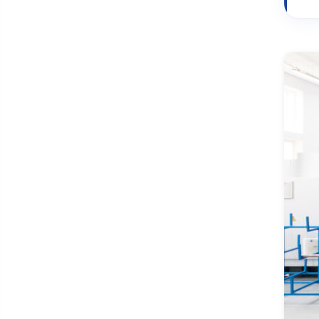
Acabamento Premium em
Rochas Ornamentais para
Arquitetura de Alto Padrão
Alinhamento de Eixos a Laser
Animação em 2d
Automação Residencial -
Dispositivos Inteligentes
Caldeireiro
Climatização Automotiva
Colorimetria Automotiva
Comandos Elétricos
Industriais
Controlador Lógico
Programável - Clp
Controle Dimensional de
Motores Ciclo Diesel