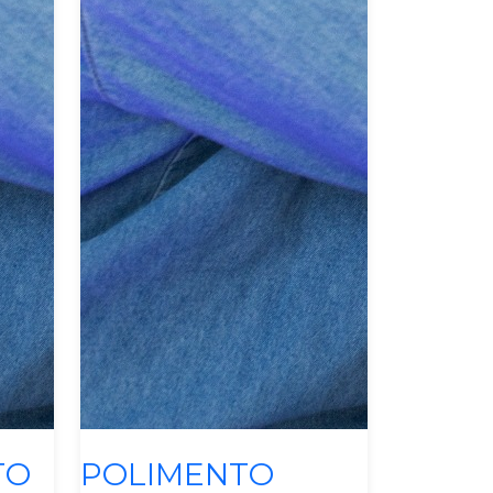
s
Manutenção E Operação
TO
POLIMENTO