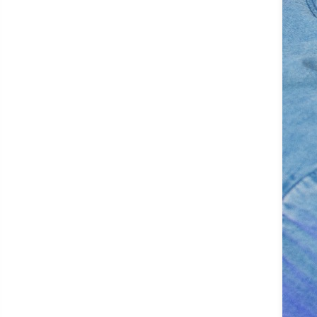
Introdução À Produção
Audiovisual
Liderança, Planejamento e
Organização dos Processos
Produtivos em Rochas
Ornamentais
Mecânica Básica de Motores
de Motocicletas
Mecânico de Freios,
Suspensão e Direção de
Veículos Leves
Mecânico de Máquinas
Industriais
Mecânico de Motores Ciclo
Otto
Mecânico de Refrigeração e
Climatização Industrial