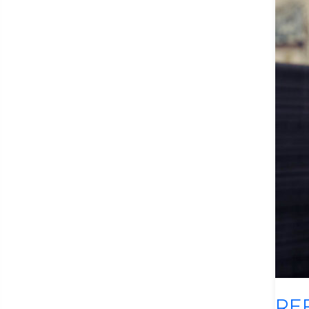
Rochas Exóticas
Ead
Presencial
Comunicação Midiática
Construção de Obras
Desenvolvimento de
Sistemas
Design
Eletrônica e Automação
Gerencial
Manutenção e Operação
Siste
Materiais
RE