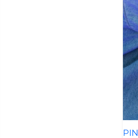
Modelagem 3d Inventor Cad
Modelista de Roupa
Nr10 - Segurança em
Instalações e Serviços com
Eletricidade (reciclagem)
Nr10 Segurança em
Instalações e Serviços com
Eletricidade
Nr12 - Proteção de Máquinas
e Equipamentos
Nr35 Trabalho em Altura
Oficial de Operação
Ferroviária - Off
Operação de Empilhadeira
Operação de Torno Cnc
Pintura Industrial
Metal
Planejamento de Animação
PI