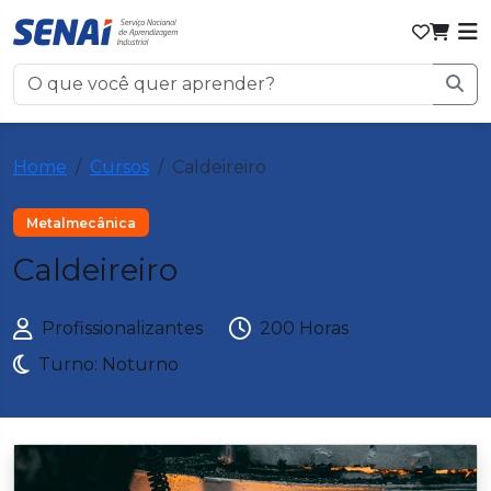
Home
Cursos
Caldeireiro
Metalmecânica
Caldeireiro
Profissionalizantes
200 Horas
Turno: Noturno