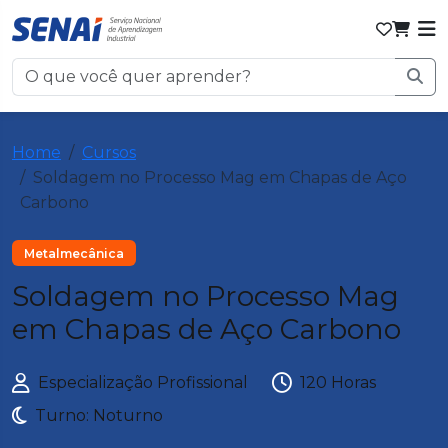
Home
Cursos
Soldagem no Processo Mag em Chapas de Aço
Carbono
Metalmecânica
Soldagem no Processo Mag
em Chapas de Aço Carbono
Especialização Profissional
120 Horas
Turno: Noturno