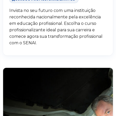
Acabamento Premium em Rochas Ornamentais
Invista no seu futuro com uma instituição
para Arquitetura de Alto Padrão
reconhecida nacionalmente pela excelência
Alinhamento de Eixos a Laser
em educação profissional. Escolha o curso
Animação em 2d
profissionalizante ideal para sua carreira e
Automação Residencial - Dispositivos Inteligentes
comece agora sua transformação profissional
Caldeireiro
com o SENAI.
Climatização Automotiva
Colorimetria Automotiva
Comandos Elétricos Industriais
Controlador Lógico Programável - Clp
Controle Dimensional de Motores Ciclo Diesel
Descarbonização do Setor Industrial com Foco
em Ccs
Descomissionamento de Sistema de Alta Tensão
em Veículos Eletrificados
Desenhista Mecânico