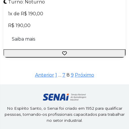
Turno: Noturno
1x de R$ 190,00
R$ 190,00
Saiba mais
Anterior
1
…
7
8
9
Próximo
Paginação
de
posts
No Espírito Santo, o Senai foi criado em 1952 para qualificar
pessoas, tornando-os profissionais capacitados para trabalhar
no setor industrial.