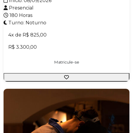
Início: 08/09/2026
Torneiro Mecânico
Presencial
Tratamento de Patologias, Preparação,
180 Horas
Resinagem e Montagem de Mosaicos de Rochas
Turno: Noturno
Exóticas
4x de R$ 825,00
R$ 3.300,00
Ead
Matricule-se
Presencial
Comunicação Midiática
Construção de Obras
Desenvolvimento de Sistemas
Design
Eletrônica e Automação
Gerencial