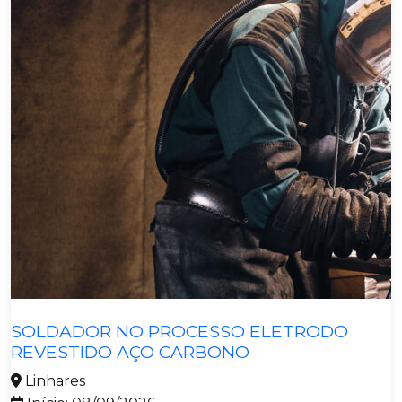
Nr35 Trabalho em Altura
Oficial de Operação Ferroviária - Off
Operação de Empilhadeira
Operação de Torno Cnc
Pintura Industrial
Planejamento de Animação
Polimento Automotivo
Refrigeração Básica
Segurança em Veículos Eletrificados
Sistema de Injeção Eletrônica
Soldador no Processo Eletrodo Revestido Aço
Carbono
Soldador no Processo Mag
Metalmecânica
Soldagem no Processo Mag em Chapas de Aço
SOLDADOR NO PROCESSO ELETRODO
Carbono
REVESTIDO AÇO CARBONO
Técnicas Básicas de Operação em Máquina de
Linhares
Costura Reta Eletrônica