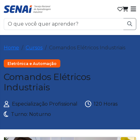
Home
Cursos
Comandos Elétricos Industriais
Eletrônica e Automação
Comandos Elétricos
Industriais
Especialização Profissional
120 Horas
Turno: Noturno