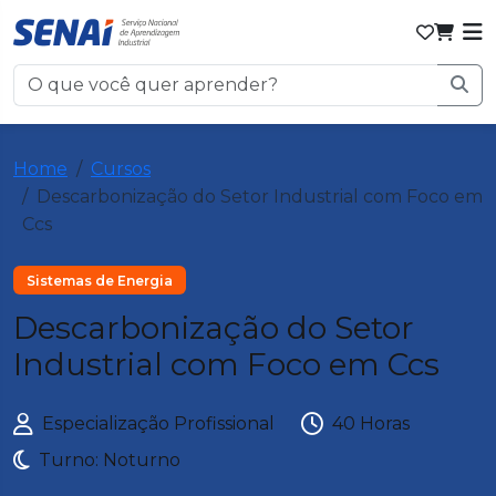
Home
Cursos
Descarbonização do Setor Industrial com Foco em
Ccs
Sistemas de Energia
Descarbonização do Setor
Industrial com Foco em Ccs
Especialização Profissional
40 Horas
Turno: Noturno