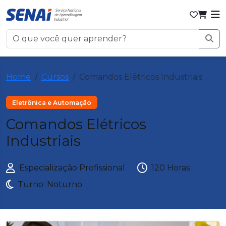
Home
Cursos
Comandos Elétricos Industriais
Eletrônica e Automação
Comandos Elétricos
Industriais
Especialização Profissional
120 Horas
Turno: Noturno