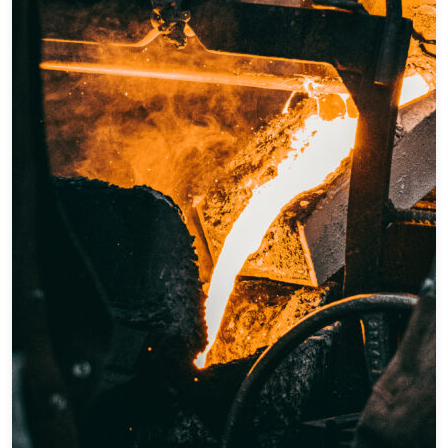
Costura Reta Eletrônica
Técnico em Desenvolvimento de Sistemas
Técnico em Eletrotécnica
Técnico em Manutenção Automotiva
Técnico em Mecânica
Técnico em Portos
Técnico em Segurança do Trabalho
Torneiro Mecânico
Tratamento de Patologias, Preparação,
Resinagem e Montagem de Mosaicos de Rochas
Exóticas
Ead
Presencial
Semipresencial