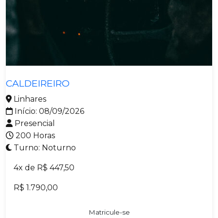
Comunicação Midiática
Construção de Obras
Desenvolvimento de Sistemas
Design
Metalmecânica
Eletrônica e Automação
CALDEIREIRO
Gerencial
Linhares
Manutenção e Operação
Início: 08/09/2026
Materiais
Presencial
Metalmecânica
200 Horas
Operações de Transporte
Turno: Noturno
Segurança
4x de R$ 447,50
Sistemas de Energia
Têxtil e Vestuário
R$ 1.790,00
Integral
Matricule-se