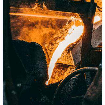
Diagnóstico Avançado em Sistemas de Alta
Tensão de Veículos Eletrificados
Diagnóstico de Sistemas e Componentes de
Veículos Eletrificados
Eletricista Industrial
Eletricista Instalador Predial de Baixa Tensão
Fundamentos de Design Gráfico
Fundamentos de Eletroeletrônica Automotiva
Implementação de Dashboards e Power Bi
Iniciação Profissional em Soldagem no Processo
Eletrodo Revestido
Injeção Eletrônica de Motocicletas
Instalação de Alarmes de Motos
Instalação de Sistemas Fotovoltaicos
Instalação e Manutenção de Sistemas de
Climatização Residencial