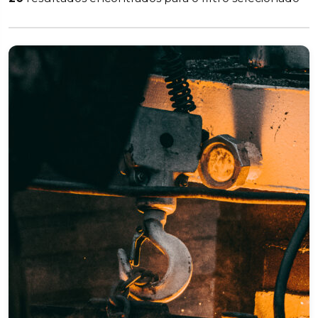
Acabamento Premium em Rochas Ornamentais
para Arquitetura de Alto Padrão
Alinhamento de Eixos a Laser
Animação em 2d
Automação Residencial - Dispositivos Inteligentes
Caldeireiro
Climatização Automotiva
Colorimetria Automotiva
Comandos Elétricos Industriais
Controlador Lógico Programável - Clp
Controle Dimensional de Motores Ciclo Diesel
Descarbonização do Setor Industrial com Foco
em Ccs
Descomissionamento de Sistema de Alta Tensão
em Veículos Eletrificados
Desenhista Mecânico