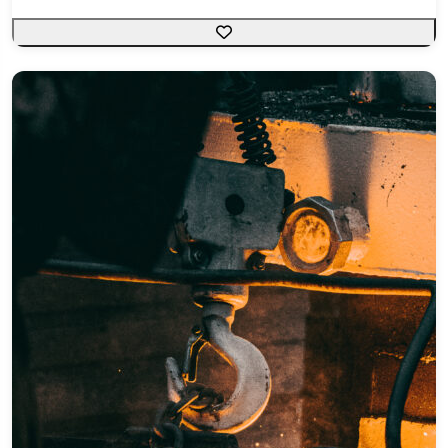
Nr12 - Proteção de Máquinas e Equipamentos
Nr35 Trabalho em Altura
Oficial de Operação Ferroviária - Off
Operação de Empilhadeira
Operação de Torno Cnc
Pintura Industrial
Planejamento de Animação
Polimento Automotivo
Refrigeração Básica
Segurança em Veículos Eletrificados
Sistema de Injeção Eletrônica
Soldador no Processo Eletrodo Revestido Aço
Carbono
Soldador no Processo Mag
Soldagem no Processo Mag em Chapas de Aço
Carbono
Técnicas Básicas de Operação em Máquina de